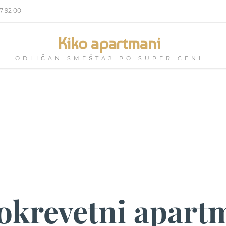
87 92 00
Kiko apartmani
ODLIČAN SMEŠTAJ PO SUPER CENI
okrevetni apart