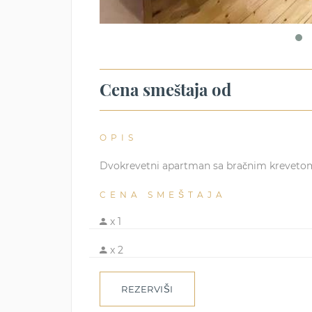
Cena smeštaja od
OPIS
Dvokrevetni apartman sa bračnim kreveto
CENA SMEŠTAJA
x 1
x 2
REZERVIŠI