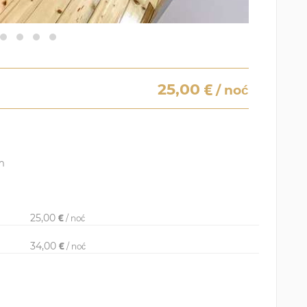
25,00
/ noć
m
25,00
/ noć
34,00
/ noć