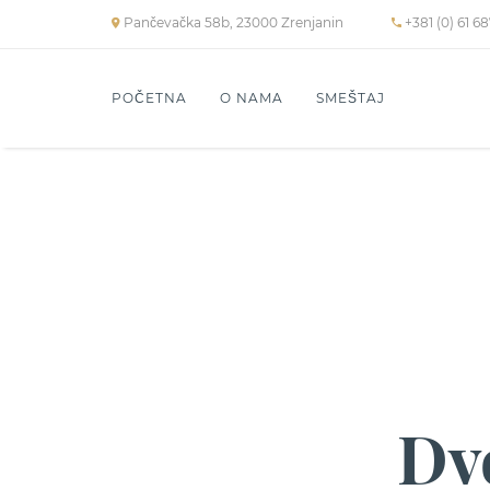
Pančevačka 58b, 23000 Zrenjanin
+381 (0) 61 6
POČETNA
O NAMA
SMEŠTAJ
Dv